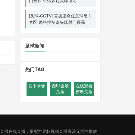
门被挡 科尔多瓦头球顶高
[头球-CCTV] 莫德里奇任意球吊向
禁区 蓬格拉契奇头球射门顶高
足球新闻
热门TAG
西甲录像
西甲全场
在线观看
录像
西甲录像
费直播在线直播，搭配世界杯视频直播高清无插件播放