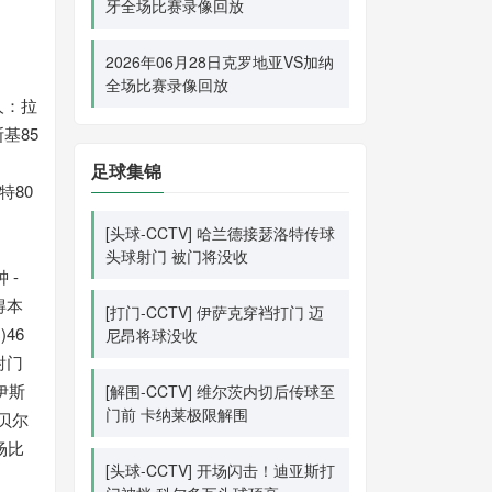
牙全场比赛录像回放
2026年06月28日克罗地亚VS加纳
全场比赛录像回放
人：拉
基85
足球集锦
特80
[头球-CCTV] 哈兰德接瑟洛特传球
头球射门 被门将没收
 -
得本
[打门-CCTV] 伊萨克穿裆打门 迈
46
尼昂将球没收
射门
 伊斯
[解围-CCTV] 维尔茨内切后传球至
门前 卡纳莱极限解围
 贝尔
场比
[头球-CCTV] 开场闪击！迪亚斯打