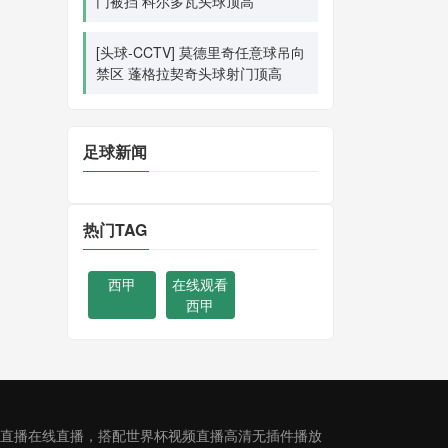
门被挡 科尔多瓦头球顶高
[头球-CCTV] 莫德里奇任意球吊向
禁区 蓬格拉契奇头球射门顶高
足球新闻
热门TAG
西甲
在线观看
西甲
费直播在线直播，搭配世界杯视频直播高清无插件播放