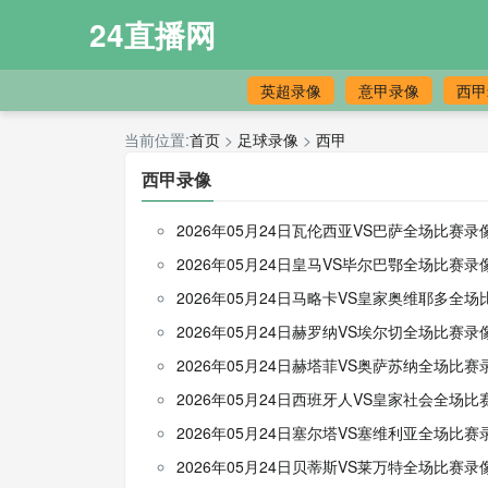
24直播网
英超录像
意甲录像
西甲
当前位置:
首页
>
足球录像
>
西甲
西甲录像
2026年05月24日瓦伦西亚VS巴萨全场比赛录
2026年05月24日皇马VS毕尔巴鄂全场比赛录
2026年05月24日马略卡VS皇家奥维耶多全
2026年05月24日赫罗纳VS埃尔切全场比赛录
2026年05月24日赫塔菲VS奥萨苏纳全场比
2026年05月24日西班牙人VS皇家社会全场
2026年05月24日塞尔塔VS塞维利亚全场比
2026年05月24日贝蒂斯VS莱万特全场比赛录