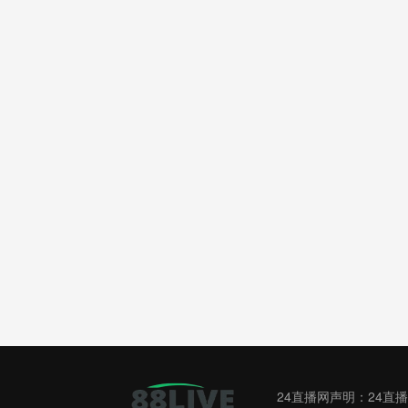
24直播网声明：24