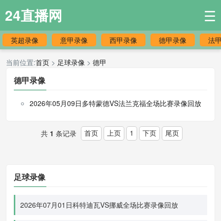
24直播网
☰
英超录像
意甲录像
西甲录像
德甲录像
法
当前位置:
首页
>
足球录像
>
德甲
德甲录像
2026年05月09日多特蒙德VS法兰克福全场比赛录像回放
首页
上页
1
下页
尾页
共
1
条记录
足球录像
2026年07月01日科特迪瓦VS挪威全场比赛录像回放