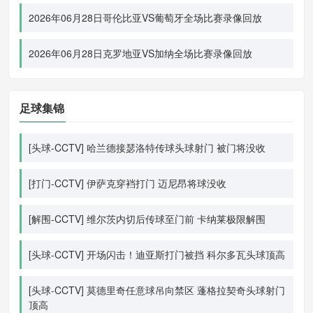
2026年06月28日哥伦比亚VS葡萄牙全场比赛录像回放
2026年06月28日克罗地亚VS加纳全场比赛录像回放
足球集锦
[头球-CCTV] 哈兰德接瑟洛特传球头球射门 被门将没收
[打门-CCTV] 伊萨克穿裆打门 迈尼昂将球没收
[解围-CCTV] 维尔茨内切后传球至门前 卡纳莱极限解围
[头球-CCTV] 开场闪击！迪亚斯打门被挡 科尔多瓦头球顶高
[头球-CCTV] 莫德里奇任意球吊向禁区 蓬格拉契奇头球射门
顶高