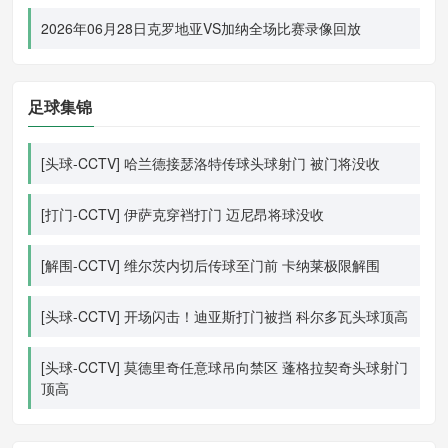
2026年06月28日克罗地亚VS加纳全场比赛录像回放
足球集锦
[头球-CCTV] 哈兰德接瑟洛特传球头球射门 被门将没收
[打门-CCTV] 伊萨克穿裆打门 迈尼昂将球没收
[解围-CCTV] 维尔茨内切后传球至门前 卡纳莱极限解围
[头球-CCTV] 开场闪击！迪亚斯打门被挡 科尔多瓦头球顶高
[头球-CCTV] 莫德里奇任意球吊向禁区 蓬格拉契奇头球射门
顶高