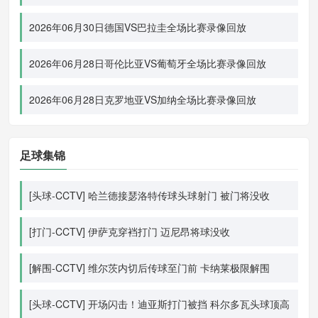
2026年06月30日德国VS巴拉圭全场比赛录像回放
2026年06月28日哥伦比亚VS葡萄牙全场比赛录像回放
2026年06月28日克罗地亚VS加纳全场比赛录像回放
足球集锦
[头球-CCTV] 哈兰德接瑟洛特传球头球射门 被门将没收
[打门-CCTV] 伊萨克穿裆打门 迈尼昂将球没收
[解围-CCTV] 维尔茨内切后传球至门前 卡纳莱极限解围
[头球-CCTV] 开场闪击！迪亚斯打门被挡 科尔多瓦头球顶高