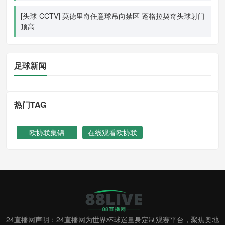
[头球-CCTV] 莫德里奇任意球吊向禁区 蓬格拉契奇头球射门
顶高
足球新闻
热门TAG
欧协联集锦
在线观看欧协联
24直播网声明：24直播网为世界杯球迷量身定制观赛平台，聚焦奥地