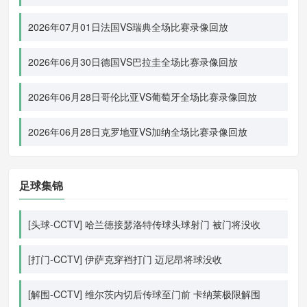
2026年07月01日法国VS瑞典全场比赛录像回放
2026年06月30日德国VS巴拉圭全场比赛录像回放
2026年06月28日哥伦比亚VS葡萄牙全场比赛录像回放
2026年06月28日克罗地亚VS加纳全场比赛录像回放
足球集锦
[头球-CCTV] 哈兰德接瑟洛特传球头球射门 被门将没收
[打门-CCTV] 伊萨克穿裆打门 迈尼昂将球没收
[解围-CCTV] 维尔茨内切后传球至门前 卡纳莱极限解围