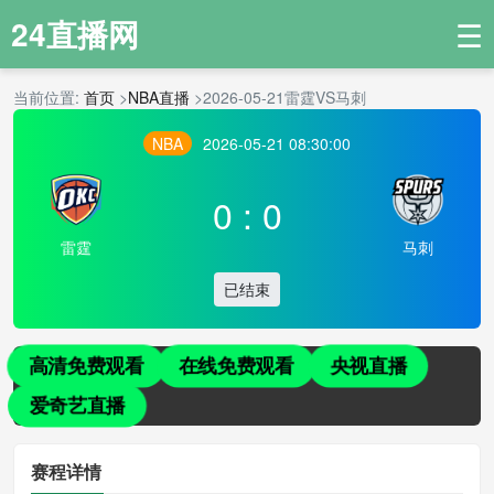
24直播网
☰
当前位置:
首页
>
NBA直播
>2026-05-21雷霆VS马刺
NBA
2026-05-21 08:30:00
0
:
0
雷霆
马刺
已结束
高清免费观看
在线免费观看
央视直播
爱奇艺直播
赛程详情