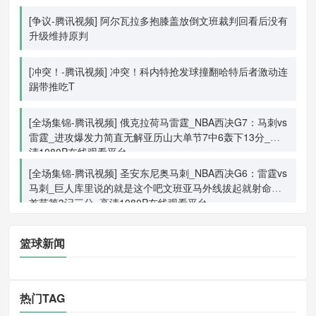
[争议-腾讯视频] 阿尔瓦拉多抱膝盖放倒文班裁判回看后没有
升级维持原判
[冲突！-腾讯视频] 冲突！科内特抢发球撞翻哈特后者激动连
踢带推吃T
[全场集锦-腾讯视频] 俄克拉荷马雷霆_NBA西决G7：马刺vs
雷霆_进攻爆发力简直无解亚历山大单节7中6轰下13分_高
清1080P在线观看平台
[全场集锦-腾讯视频] 圣安东尼奥马刺_NBA西决G6：雷霆vs
马刺_巨人库里说的就是这个吧文班亚马外线拔起就射命中
首节第3记三分_高清1080P在线观看平台
篮球新闻
热门TAG