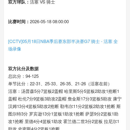
双方球队：
活塞 VS 骑士
比赛时间：
2026-05-18 08:00:00
[CCTV]05月18日NBA季后赛东部半决赛G7 骑士 - 活塞 全
场录像
双方比分及数据
总比分：94-125
单节比分：22-31、25-33、26-35、21-26（活塞在前）
活塞：汤普森5分7篮板2盖帽 哈里斯5分5篮板2助攻1抢断1
盖帽 杜伦7分9篮板3助攻2盖帽 詹金斯17分3篮板5助攻 康宁
汉姆13分4篮板5助攻2抢断 勒韦尔11分2篮板2助攻1抢断 斯
图尔特3分 罗宾逊13分1篮板1助攻1抢断 萨瑟9分2篮板1助
攻1抢断 里德4分4篮板1助攻 霍兰德二世3分2篮板 拉尼尔1
助攻 史密斯4分2篮板1抢断