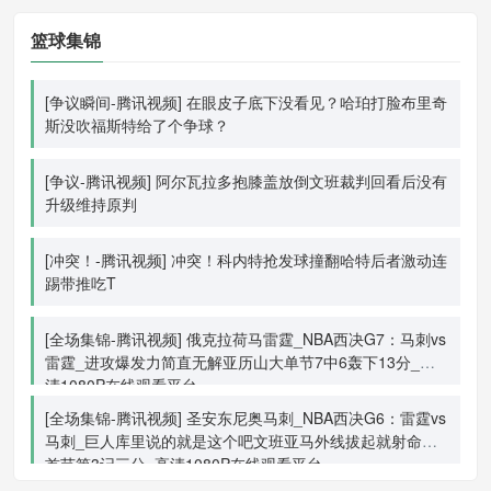
篮球集锦
[争议瞬间-腾讯视频] 在眼皮子底下没看见？哈珀打脸布里奇
斯没吹福斯特给了个争球？
[争议-腾讯视频] 阿尔瓦拉多抱膝盖放倒文班裁判回看后没有
升级维持原判
[冲突！-腾讯视频] 冲突！科内特抢发球撞翻哈特后者激动连
踢带推吃T
[全场集锦-腾讯视频] 俄克拉荷马雷霆_NBA西决G7：马刺vs
雷霆_进攻爆发力简直无解亚历山大单节7中6轰下13分_高
清1080P在线观看平台
[全场集锦-腾讯视频] 圣安东尼奥马刺_NBA西决G6：雷霆vs
马刺_巨人库里说的就是这个吧文班亚马外线拔起就射命中
首节第3记三分_高清1080P在线观看平台