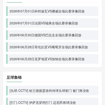
2026年07月01日科特迪瓦VS挪威全场比赛录像回放
2026年07月01日法国VS瑞典全场比赛录像回放
2026年06月30日德国VS巴拉圭全场比赛录像回放
2026年06月28日哥伦比亚VS葡萄牙全场比赛录像回放
2026年06月28日克罗地亚VS加纳全场比赛录像回放
足球集锦
[头球-CCTV] 哈兰德接瑟洛特传球头球射门 被门将没收
[打门-CCTV] 伊萨克穿裆打门 迈尼昂将球没收