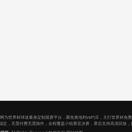
直播网为世界杯球迷量身定制观赛平台，聚焦奥地利vs约旦，主打世界杯免
稳定，无需付费无需插件，全程覆盖小组赛至决赛，赛后支持高清回放，