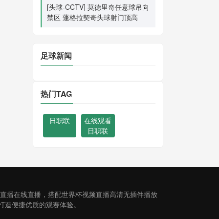
[头球-CCTV] 莫德里奇任意球吊向
禁区 蓬格拉契奇头球射门顶高
足球新闻
热门TAG
日职联
在线观看
日职联
费直播在线直播，搭配世界杯视频直播高清无插件播放
打造便捷优质的观赛体验。