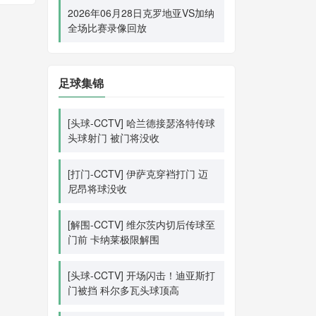
2026年06月28日克罗地亚VS加纳
全场比赛录像回放
足球集锦
[头球-CCTV] 哈兰德接瑟洛特传球
头球射门 被门将没收
[打门-CCTV] 伊萨克穿裆打门 迈
尼昂将球没收
[解围-CCTV] 维尔茨内切后传球至
门前 卡纳莱极限解围
[头球-CCTV] 开场闪击！迪亚斯打
门被挡 科尔多瓦头球顶高