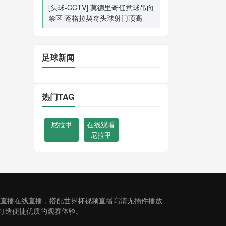
[头球-CCTV] 莫德里奇任意球吊向
禁区 蓬格拉契奇头球射门顶高
足球新闻
热门TAG
尼拉甲
在线观看
尼拉甲
费直播在线直播，搭配世界杯视频直播高清无插件播放
打造便捷优质的观赛体验。