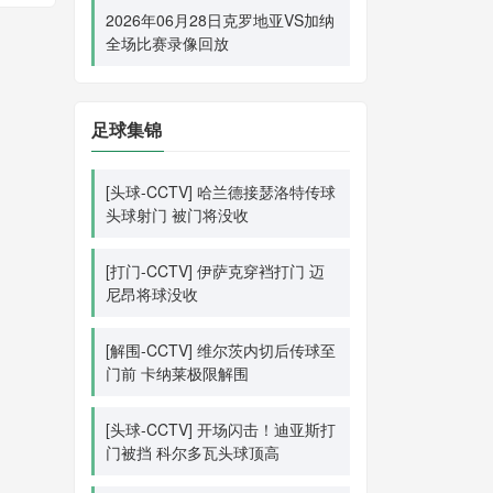
2026年06月28日克罗地亚VS加纳
全场比赛录像回放
足球集锦
[头球-CCTV] 哈兰德接瑟洛特传球
头球射门 被门将没收
[打门-CCTV] 伊萨克穿裆打门 迈
尼昂将球没收
[解围-CCTV] 维尔茨内切后传球至
门前 卡纳莱极限解围
[头球-CCTV] 开场闪击！迪亚斯打
门被挡 科尔多瓦头球顶高