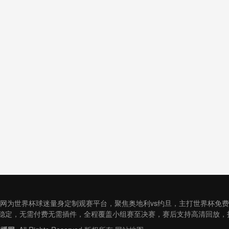
直播网为世界杯球迷量身定制观赛平台，聚焦奥地利vs约旦，主打世界杯免
稳定，无需付费无需插件，全程覆盖小组赛至决赛，赛后支持高清回放，